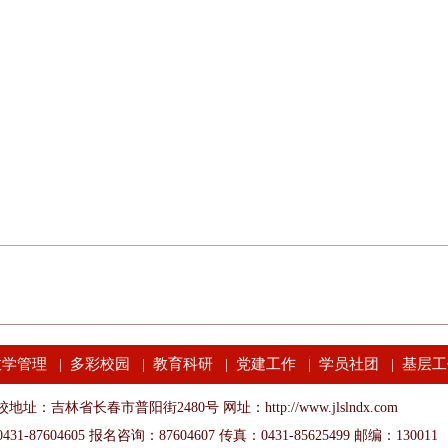
教学管理
多彩校园
教育科研
党建工作
学员社团
基层工
|
|
|
|
|
地址：吉林省长春市普阳街2480号 网址：http://www.jlslndx.com
31-87604605 报名咨询：87604607 传真：0431-85625499 邮编：130011