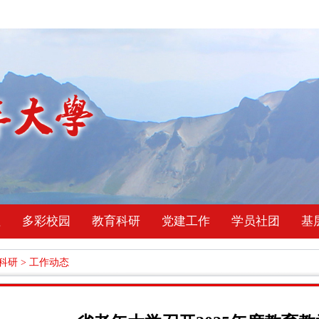
理
多彩校园
教育科研
党建工作
学员社团
基
科研
>
工作动态