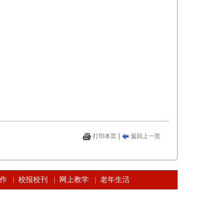
|
打印本页
返回上一页
作
校报校刊
网上教学
老年生活
|
|
|