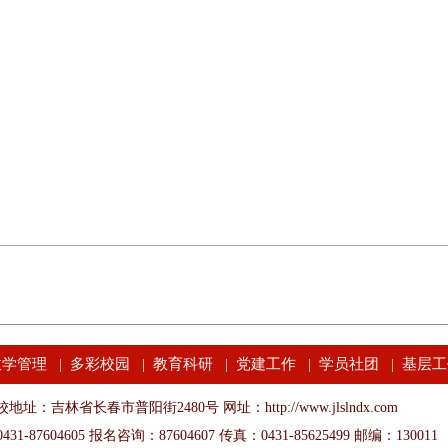
教学管理
多彩校园
教育科研
党建工作
学员社团
基层工
|
|
|
|
|
地址：吉林省长春市普阳街2480号 网址：http://www.jlslndx.com
31-87604605 报名咨询：87604607 传真：0431-85625499 邮编：130011