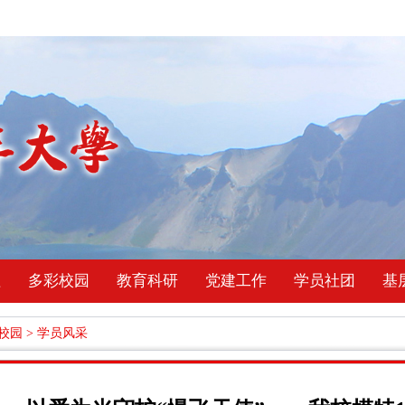
理
多彩校园
教育科研
党建工作
学员社团
基
校园
>
学员风采