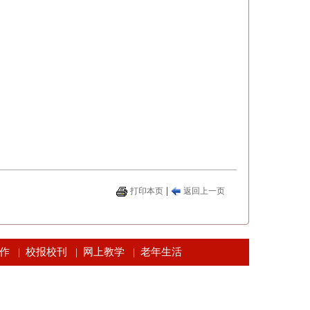
|
打印本页
返回上一页
作
校报校刊
网上教学
老年生活
|
|
|