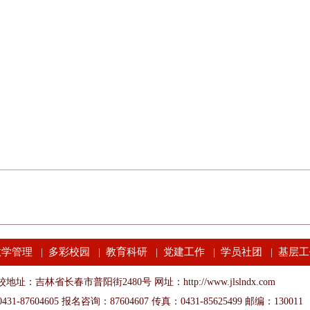
教学管理
多彩校园
教育科研
党建工作
学员社团
基层工
|
|
|
|
|
地址：吉林省长春市普阳街2480号 网址：http://www.jlslndx.com
31-87604605 报名咨询：87604607 传真：0431-85625499 邮编：130011