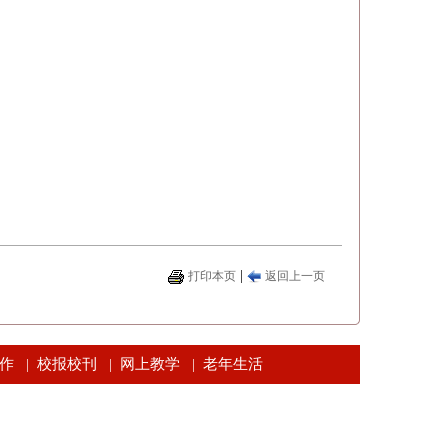
|
打印本页
返回上一页
作
校报校刊
网上教学
老年生活
|
|
|