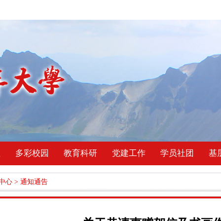
理
多彩校园
教育科研
党建工作
学员社团
基
中心
>
通知通告