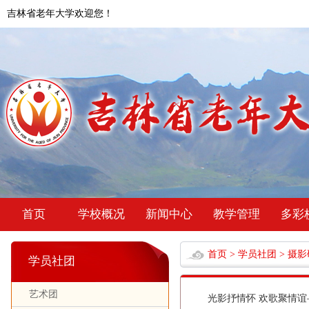
吉林省老年大学欢迎您！
首页
学校概况
新闻中心
教学管理
多彩
首页
>
学员社团
>
摄影
学员社团
艺术团
光影抒情怀 欢歌聚情