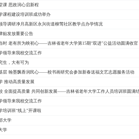
堂课 思政润心启新程
学课程建设培训班成功举办
领导调研净月高新区永兴街道柳莺社区教学点办学情况
津贴发放重要公告
当时 老有所为映初心——吉林省老年大学第15期“双进”公益活动圆满收官
学领导来我校交流工作
究生，大有可为
基层 翰墨飘香润民心——校书画研究会参加新春送福文艺志愿服务活动
学 推动高质量发展
校 全面提高质量 共同创新发展——吉林省老年大学工作人员培训班圆满
学领导来我校交流工作
学培训班“线上”开课啦
部大学
大学