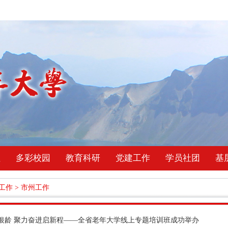
理
多彩校园
教育科研
党建工作
学员社团
基
工作
>
市州工作
银龄 聚力奋进启新程——全省老年大学线上专题培训班成功举办