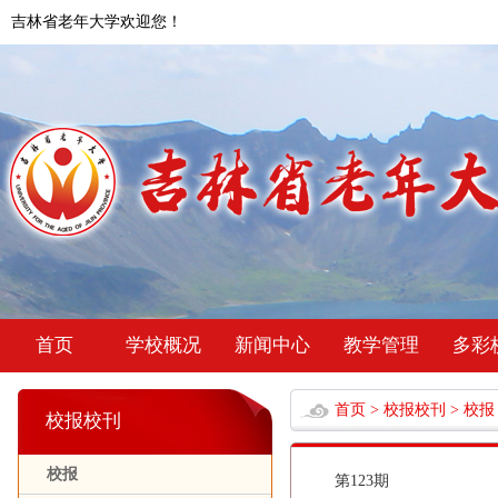
吉林省老年大学欢迎您！
首页
学校概况
新闻中心
教学管理
多彩
首页
>
校报校刊
>
校报
校报校刊
校报
第123期