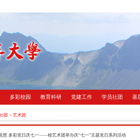
理
多彩校园
教育科研
党建工作
学员社团
基
社团
>
艺术团
党恩 多彩党日庆七一——校艺术团举办庆“七一”主题党日系列活动