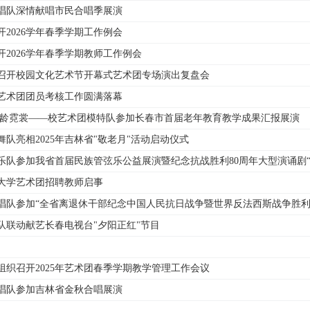
唱队深情献唱市民合唱季展演
开2026学年春季学期工作例会
开2026学年春季学期教师工作例会
召开校园文化艺术节开幕式艺术团专场演出复盘会
度校艺术团团员考核工作圆满落幕
银龄霓裳——校艺术团模特队参加长春市首届老年教育教学成果汇报展演
队亮相2025年吉林省"敬老月"活动启动仪式
乐队参加我省首届民族管弦乐公益展演暨纪念抗战胜利80周年大型演诵剧“
大学艺术团招聘教师启事
唱队参加“全省离退休干部纪念中国人民抗日战争暨世界反法西斯战争胜利8
队联动献艺长春电视台"夕阳正红"节目
组织召开2025年艺术团春季学期教学管理工作会议
唱队参加吉林省金秋合唱展演