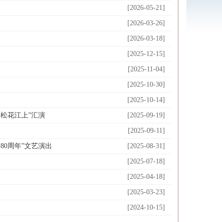
[2026-05-21]
[2026-03-26]
[2026-03-18]
[2025-12-15]
[2025-11-04]
[2025-10-30]
[2025-10-14]
松花江上”汇演
[2025-09-19]
[2025-09-11]
0周年”文艺演出
[2025-08-31]
[2025-07-18]
[2025-04-18]
[2025-03-23]
[2024-10-15]