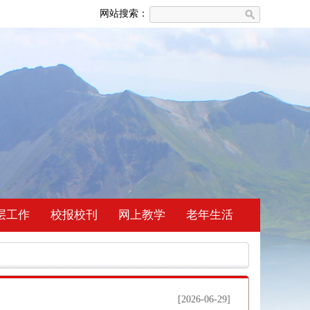
网站搜索：
层工作
校报校刊
网上教学
老年生活
[2026-06-29]