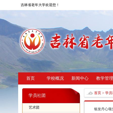
吉林省老年大学欢迎您！
首页
学校概况
新闻中心
教学管
首页
>
学员
学员社团
艺术团
银发丹心颂