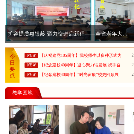
【庆祝建党105周年】我校师生以多种形式为党的
生日
2
NEW
【庆祝建党105周年】我校师生以多种形式为
今
党的生日献礼
日
2
NEW
【纪念建校40周年】凝心聚力话发展 携手奋
要
进启新程——省老年大学召开建校40周年教
2
NEW
【纪念建校40周年】“时光留痕”校史回顾展
点
师、学员座谈会
（二）
教学园地