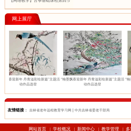
【网络教学】古筝基础课程第四节
网上展厅
飘香迎新年 丹青溢彩绘新篇”主题活
“翰墨飘香迎新年 丹青溢彩绘新篇”主题活
“翰墨飘
动作品选登
动作品选登
友情链接
：
|
吉林省老年远程教育学习网
中共吉林省委老干部局
网站首页
学校概况
新闻中心
教学管理
多
|
|
|
|